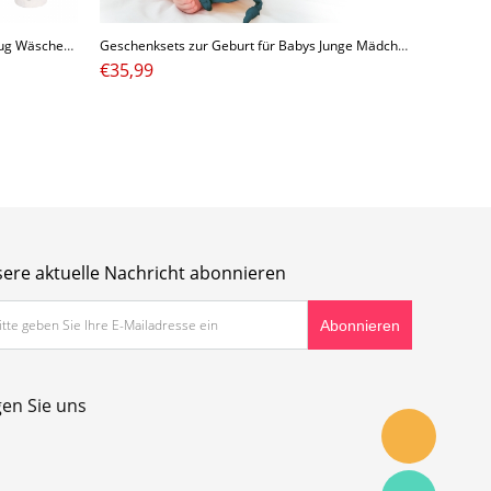
Miracle Baby Wäschekorb mit Kordelzug Wäschesammler Spielzeugkorb Kinderzimmer Aufbewahrungskorb Kinder Groß Faltbar für Mädchen Junge 35X43cm
Geschenksets zur Geburt für Babys Junge Mädchen Schmusetuch Beißring Holz und Lätzchen Baumwolle 3er
€
35,99
ere aktuelle Nachricht abonnieren
gen Sie uns