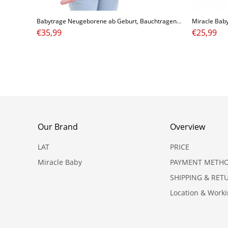
Babytrage Neugeborene ab Geburt, Bauchtragen Tragetasche grau
€
35,99
€
25,99
Our Brand
Overview
LAT
PRICE
Miracle Baby
PAYMENT METH
SHIPPING & RET
Location & Work