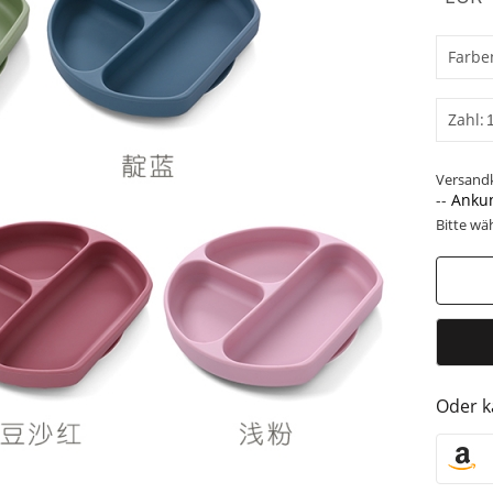
Farbe
Zahl:
Versand
--
Ankun
Bitte wä
Oder k