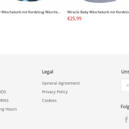
Miracle Baby Wäschekorb mit Kordelzug Wäschesammler Spielzeugkorb Kinderzimmer Aufbewahrungskorb Kinder Groß Faltbar für Mädchen Junge 35X43cm
€
25,99
Legal
Uns
General Agreement
ODS
Privacy Policy
URNS
Cookies
Fol
ing Hours