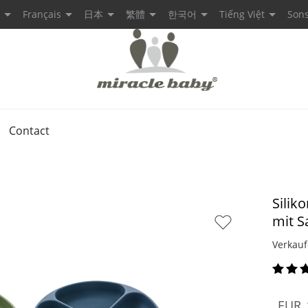
Français
日本
繁體
한국어
Tiếng Việt
Sons
Contact
Silik
mit S
Verkauf
EUR