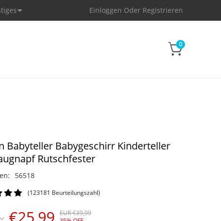
tiges
Einloggen
Oder
Registrieren
0
on Babyteller Babygeschirr Kinderteller
augnapf Rutschfester
en:
56518
(123181 Beurteilungszahl)
€25,99
EUR €39,99
35% OFF