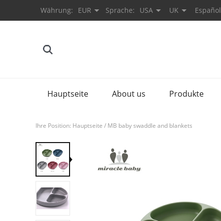
Währung:
EUR
Sprache:
USA
UK
Español
Hauptseite
About us
Produkte
Ihre Position:
Hauptseite
/
MB baby swaddle and blankets