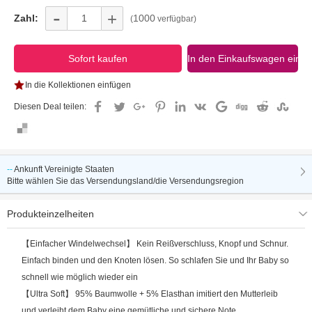
-
+
Zahl:
1000
(
verfügbar)
In die Kollektionen einfügen
Diesen Deal teilen:
--
Ankunft
Vereinigte Staaten
Bitte wählen Sie das Versendungsland/die Versendungsregion
Produkteinzelheiten
【Einfacher Windelwechsel】 Kein Reißverschluss, Knopf und Schnur.
Einfach binden und den Knoten lösen. So schlafen Sie und Ihr Baby so
schnell wie möglich wieder ein
【Ultra Soft】 95% Baumwolle + 5% Elasthan imitiert den Mutterleib
und verleiht dem Baby eine gemütliche und sichere Note.