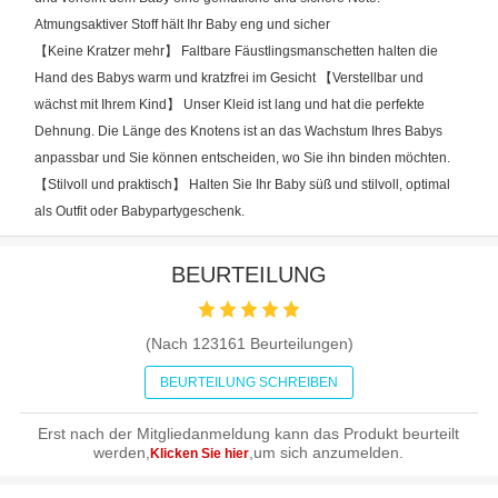
Atmungsaktiver Stoff hält Ihr Baby eng und sicher
【Keine Kratzer mehr】 Faltbare Fäustlingsmanschetten halten die
Hand des Babys warm und kratzfrei im Gesicht 【Verstellbar und
wächst mit Ihrem Kind】 Unser Kleid ist lang und hat die perfekte
Dehnung. Die Länge des Knotens ist an das Wachstum Ihres Babys
anpassbar und Sie können entscheiden, wo Sie ihn binden möchten.
【Stilvoll und praktisch】 Halten Sie Ihr Baby süß und stilvoll, optimal
als Outfit oder Babypartygeschenk.
BEURTEILUNG
(Nach
123161
Beurteilungen)
BEURTEILUNG SCHREIBEN
Erst nach der Mitgliedanmeldung kann das Produkt beurteilt
werden,
,um sich anzumelden.
Klicken Sie hier