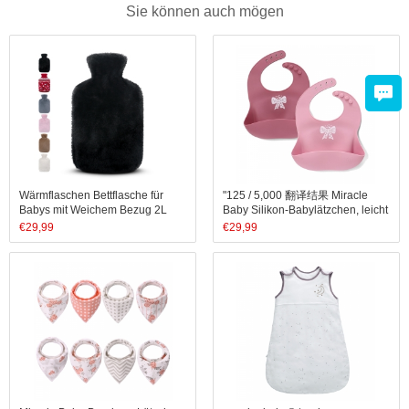
Sie können auch mögen
Wärmflaschen Bettflasche für
"125 / 5,000 翻译结果 Miracle
Babys mit Weichem Bezug 2L
Baby Silikon-Babylätzchen, leicht
abwischbar – weiches,
€
29,99
€
29,99
bequemes, wasserdichtes
Lätzchen, lebensmittelechtes
Silikon (Junge)