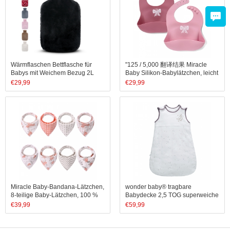
Wärmflaschen Bettflasche für
"125 / 5,000 翻译结果 Miracle
Babys mit Weichem Bezug 2L
Baby Silikon-Babylätzchen, leicht
abwischbar – weiches,
€
29,99
€
29,99
bequemes, wasserdichtes
Lätzchen, lebensmittelechtes
Silikon (Junge)
Miracle Baby-Bandana-Lätzchen,
wonder baby® tragbare
8-teilige Baby-Lätzchen, 100 %
Babydecke 2,5 TOG superweiche
Baumwolle, weich und saugfähig,
ärmellose Baumwolle Kleinkinder
€
39,99
€
59,99
Geschenk für Kinder
Schlafsack Schlafsack für
Mädchen Jungen Neugeborene