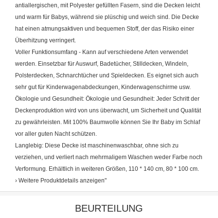
antiallergischen, mit Polyester gefüllten Fasern, sind die Decken leicht
und warm für Babys, während sie plüschig und weich sind. Die Decke
hat einen atmungsaktiven und bequemen Stoff, der das Risiko einer
Überhitzung verringert.
Voller Funktionsumfang - Kann auf verschiedene Arten verwendet
werden. Einsetzbar für Auswurf, Badetücher, Stilldecken, Windeln,
Polsterdecken, Schnarchtücher und Spieldecken. Es eignet sich auch
sehr gut für Kinderwagenabdeckungen, Kinderwagenschirme usw.
Ökologie und Gesundheit: Ökologie und Gesundheit: Jeder Schritt der
Deckenproduktion wird von uns überwacht, um Sicherheit und Qualität
zu gewährleisten. Mit 100% Baumwolle können Sie Ihr Baby im Schlaf
vor aller guten Nacht schützen.
Langlebig: Diese Decke ist maschinenwaschbar, ohne sich zu
verziehen, und verliert nach mehrmaligem Waschen weder Farbe noch
Verformung. Erhältlich in weiteren Größen, 110 * 140 cm, 80 * 100 cm.
› Weitere Produktdetails anzeigen"
BEURTEILUNG