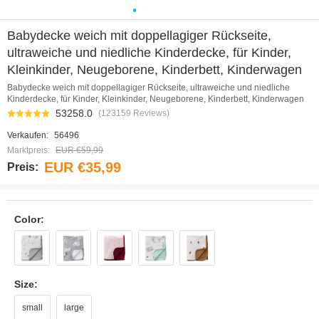
0
1
2
3
4
5
6
7
8
9
Babydecke weich mit doppellagiger Rückseite,
ultraweiche und niedliche Kinderdecke, für Kinder,
Kleinkinder, Neugeborene, Kinderbett, Kinderwagen
Babydecke weich mit doppellagiger Rückseite, ultraweiche und niedliche
Kinderdecke, für Kinder, Kleinkinder, Neugeborene, Kinderbett, Kinderwagen
53258.0
(123159 Reviews)
Verkaufen:
56496
Marktpreis:
EUR €59,99
EUR €35,99
Preis:
Color:
Size:
small
large