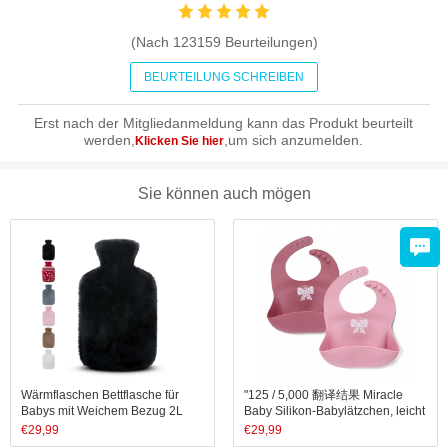
(Nach
123159
Beurteilungen)
BEURTEILUNG SCHREIBEN
Erst nach der Mitgliedanmeldung kann das Produkt beurteilt
werden,
,um sich anzumelden.
Klicken Sie hier
Sie können auch mögen
Wärmflaschen Bettflasche für
"125 / 5,000 翻译结果 Miracle
Babys mit Weichem Bezug 2L
Baby Silikon-Babylätzchen, leicht
abwischbar – weiches,
€
29,99
€
29,99
bequemes, wasserdichtes