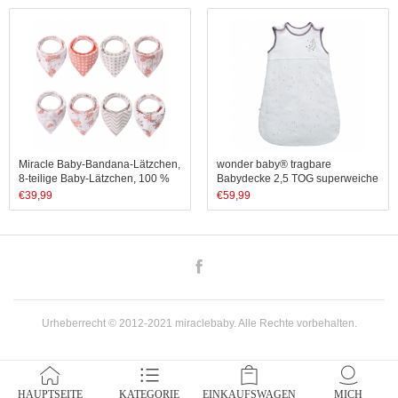
Lätzchen, lebensmittelechtes
Silikon (Junge)
Miracle Baby-Bandana-Lätzchen,
wonder baby® tragbare
8-teilige Baby-Lätzchen, 100 %
Babydecke 2,5 TOG superweiche
Baumwolle, weich und saugfähig,
ärmellose Baumwolle Kleinkinder
€
39,99
€
59,99
Geschenk für Kinder
Schlafsack Schlafsack für
Mädchen Jungen Neugeborene
Facebook
Urheberrecht © 2012-2021 miraclebaby. Alle Rechte vorbehalten.
HAUPTSEITE
KATEGORIE
EINKAUFSWAGEN
MICH